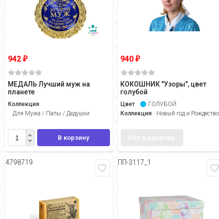
942
940
₽
₽
МЕДАЛЬ Лучший муж на
КОКОШНИК "Узоры", цвет
планете
голубой
Коллекция
Цвет
ГОЛУБОЙ
Для Мужа / Папы / Дедушки
Коллекция
Новый год и Рождеств
В корзину
Нет в наличии
4798719
ПП-3117_1