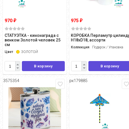
970
975
₽
₽
СТАТУЭТКА - кинонаграда с
КОРОБКА Перламутр цилинд
венком Золотой человек 25
H18хD18, ассорти
см
Коллекция
Подарок / Упаковка
Цвет
ЗОЛОТОЙ
В корзину
В корзину
3575354
рк179885