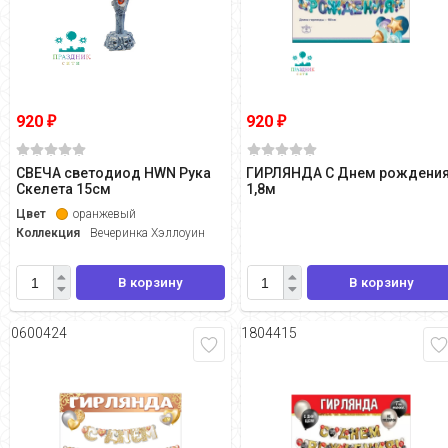
920
920
₽
₽
СВЕЧА светодиод HWN Рука
ГИРЛЯНДА С Днем рождени
Скелета 15см
1,8м
Цвет
оранжевый
Коллекция
Вечеринка Хэллоуин
В корзину
В корзину
0600424
1804415