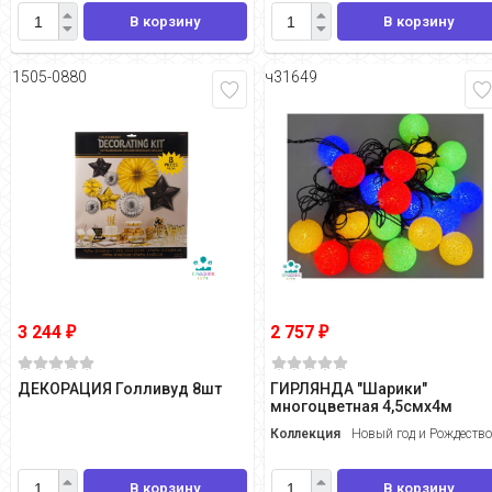
В корзину
В корзину
1505-0880
ч31649
3 244
2 757
₽
₽
ДЕКОРАЦИЯ Голливуд 8шт
ГИРЛЯНДА "Шарики"
многоцветная 4,5смх4м
Коллекция
Новый год и Рождеств
В корзину
В корзину