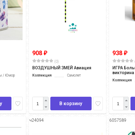
908
938
₽
₽
(0)
ь
ВОЗДУШНЫЙ ЗМЕЙ Авиация
ИГРА Боль
викторина
ы / Юмор
Коллекция
Самолет
Коллекция
у
В корзину
ч24094
6057589