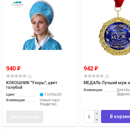
940
942
₽
₽
(0)
(0)
КОКОШНИК "Узоры", цвет
МЕДАЛЬ Лучший муж н
голубой
Коллекция
Для Муж
Дедушк
Цвет
ГОЛУБОЙ
Коллекция
Новый год и
Рождество
В корзин
Нет в наличии