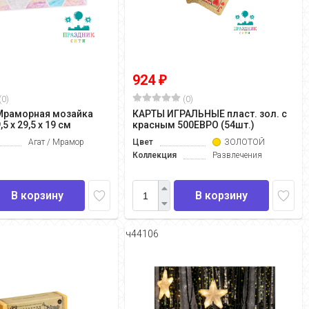
924
₽
(0)
(0)
Мраморная мозайка
КАРТЫ ИГРАЛЬНЫЕ пласт. зол. с
5 х 29,5 х 19 см
красным 500ЕВРО (54шт.)
Агат / Мрамор
Цвет
ЗОЛОТОЙ
Коллекция
Развлечения
В корзину
В корзину
ч44106