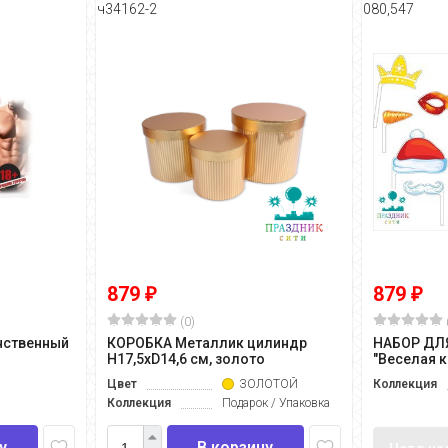
ч34162-2
080,547
879
879
₽
₽
(0)
нственный
КОРОБКА Металлик цилиндр
НАБОР ДЛ
H17,5xD14,6 см, золото
"Веселая 
Цвет
ЗОЛОТОЙ
Коллекция
Коллекция
Подарок / Упаковка
у
В корзину