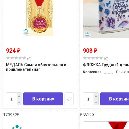
924
908
₽
₽
(0)
(0)
МЕДАЛЬ Самая обаятельная и
ФЛЯЖКА Трудный ден
привлекательная
Коллекция
Прикол
В корзину
В корзин
1799525
586129