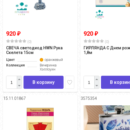
920
920
₽
₽
(0)
(0)
СВЕЧА светодиод HWN Рука
ГИРЛЯНДА С Днем ро
Скелета 15см
1,8м
Цвет
оранжевый
Коллекция
Вечеринка
Хэллоуин
В корзину
В корзин
15.11.01867
3575354