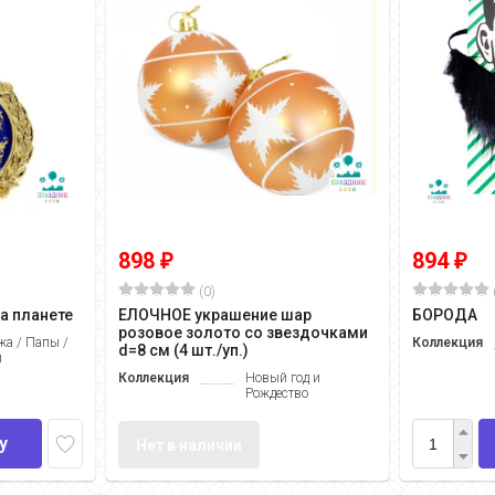
898
894
₽
₽
(0)
а планете
ЕЛОЧНОЕ украшение шар
БОРОДА
розовое золото со звездочками
а / Папы /
Коллекция
d=8 см (4 шт./уп.)
и
Коллекция
Новый год и
Рождество
у
Нет в наличии