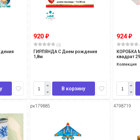
920
924
₽
₽
(0)
ждения
ГИРЛЯНДА С Днем рождения
КОРОБКА 
1,8м
квадрат 29,
Коллекция
у
В корзину
рк179885
4798719