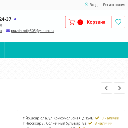
Вход
Регистрация
-24-37
Корзина
0
00
ок
prazdnikcity505@yandеx.ru
г.Йошкар-ола, ул.Комсомольская, д.124Б:
В наличии
г.Чебоксары, Солнечный бульвар, 8а:
В наличии