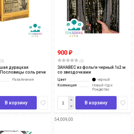
900
₽
(0)
(0)
шая дурацкая
ЗАНАВЕС из фольги черный 1х2 м
 Пословицы соль речи
со звездочками
Развлечения
Цвет
черный
Коллекция
Новый год и
Рождество
В корзину
В корзину
54,009,00