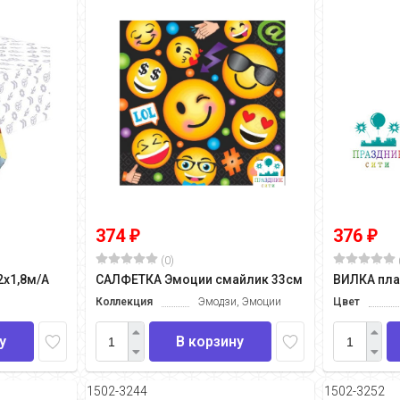
374
376
₽
₽
(0)
2х1,8м/А
САЛФЕТКА Эмоции смайлик 33см
ВИЛКА плас
Коллекция
Эмодзи, Эмоции
Цвет
у
В корзину
1502-3244
1502-3252