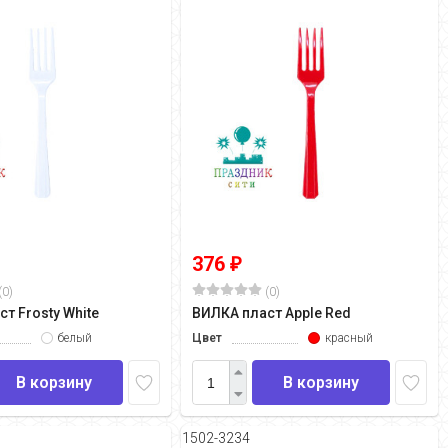
376
₽
(0)
(0)
т Frosty White
ВИЛКА пласт Apple Red
белый
Цвет
красный
В корзину
В корзину
1502-3234