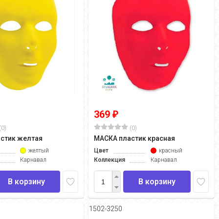
369
₽
(0)
(0)
стик желтая
МАСКА пластик красная
желтый
Цвет
красный
Карнавал
Коллекция
Карнавал
В корзину
В корзину
1502-3250