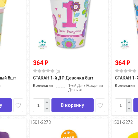
364
364
₽
₽
(0)
ный 8шт
СТАКАН 1-й ДР Девочка 8шт
СТАКАН 1-
ог
Коллекция
1-ый День Рождения
Коллекция
Девочка
у
В корзину
1501-2273
1501-2272