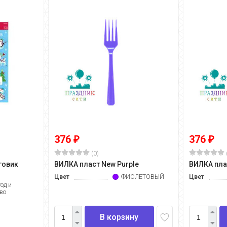
376
376
₽
₽
(0)
говик
ВИЛКА пласт New Purple
ВИЛКА плас
Цвет
ФИОЛЕТОВЫЙ
Цвет
од и
во
В корзину