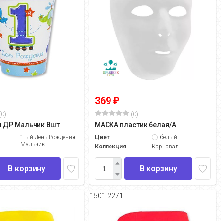
369
₽
(0)
(0)
й ДР Мальчик 8шт
МАСКА пластик белая/А
1-ый День Рождения
Цвет
белый
Мальчик
Коллекция
Карнавал
В корзину
В корзину
1501-2271