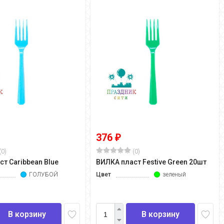
376
₽
(0)
(0)
т Caribbean Blue
ВИЛКА пласт Festive Green 20шт
ГОЛУБОЙ
Цвет
зеленый
В корзину
В корзину