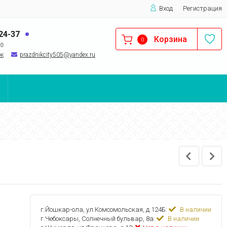
Вход
Регистрация
-24-37
Корзина
0
00
ок
prazdnikcity505@yandеx.ru
г.Йошкар-ола, ул.Комсомольская, д.124Б:
В наличии
г.Чебоксары, Солнечный бульвар, 8а:
В наличии