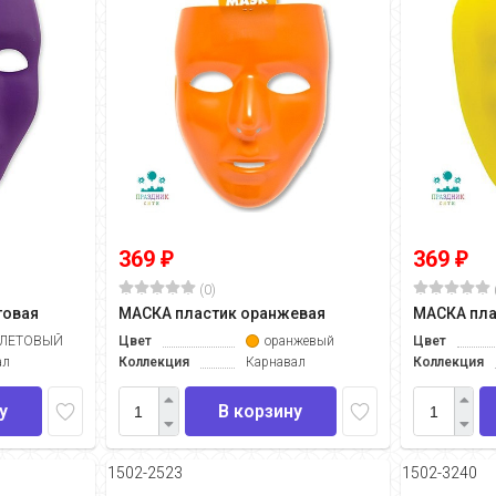
369
369
₽
₽
(0)
товая
МАСКА пластик оранжевая
МАСКА пла
ЛЕТОВЫЙ
Цвет
оранжевый
Цвет
ал
Коллекция
Карнавал
Коллекция
у
В корзину
1502-2523
1502-3240