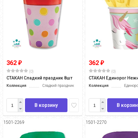
362
362
₽
₽
(0)
(0)
СТАКАН Сладкий праздник 8шт
СТАКАН Единорог Неж
Коллекция
Сладкий праздник
Коллекция
Единор
В корзину
В корзин
1501-2269
1501-2270