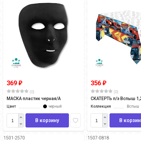
369
356
₽
₽
(0)
(0)
МАСКА пластик черная/А
СКАТЕРТЬ п/э Вспыш 1,
Цвет
черный
Коллекция
Вспыш
В корзину
В корзин
1501-2570
1507-0818