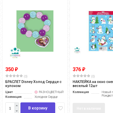
350
376
₽
₽
(0)
(0)
БРАСЛЕТ Disney Холод Сердце с
НАКЛЕЙКА на окно сне
кулоном
веселый 12шт
Цвет
РАЗНОЦВЕТНЫЙ
Коллекция
Новый г
Рождест
Коллекция
Холодное Сердце
В корзину
Нет в наличии