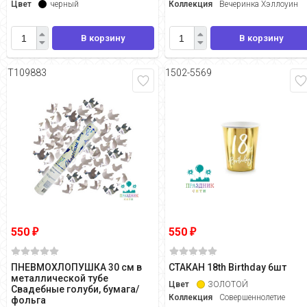
Цвет
черный
Коллекция
Вечеринка Хэллоуин
В корзину
В корзину
Т109883
1502-5569
550
550
₽
₽
ПНЕВМОХЛОПУШКА 30 см в
СТАКАН 18th Birthday 6шт
металлической тубе
Цвет
ЗОЛОТОЙ
Свадебные голуби, бумага/
Коллекция
Совершеннолетие
фольга