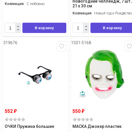
Новогодний челлендж, 7 шт.
Коллекция
С любовью
21 х 30 см
Коллекция
Новый год и Рождеств
В корзину
В корзину
319676
1501-5168
552
550
₽
₽
ОЧКИ Пружина большие
МАСКА Джокер пластик