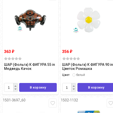
363
356
₽
₽
ШАР (Фольга) К ФИГУРА 55 in
ШАР (Фольга) К ФИГУРА 90 i
Медведь Качок
Цветок Ромашка
Цвет
белый
В корзину
В корзину
1501-3697_60
1502-1132