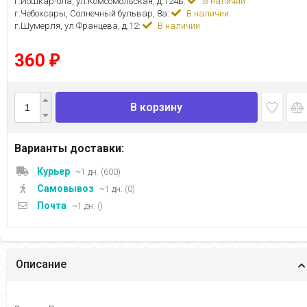
г.Йошкар-ола, ул.Комсомольская, д.124Б:
В наличии
г.Чебоксары, Солнечный бульвар, 8а:
В наличии
г.Шумерля, ул.Францева, д.12:
В наличии
360
₽
В корзину
Варианты доставки:
Курьер
~1 дн. (600)
Самовывоз
~1 дн. (0)
Почта
~1 дн. ()
Описание