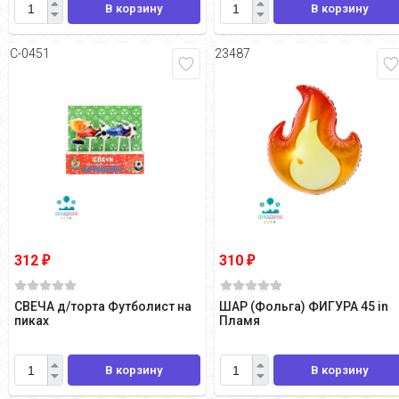
В корзину
В корзину
С-0451
23487
312
310
₽
₽
СВЕЧА д/торта Футболист на
ШАР (Фольга) ФИГУРА 45 in
пиках
Пламя
В корзину
В корзину