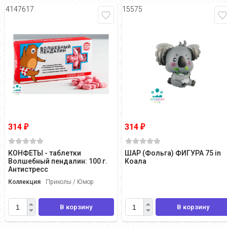
4147617
15575
314
314
₽
₽
КОНФЕТЫ - таблетки
ШАР (Фольга) ФИГУРА 75 in
Волшебный пендалин: 100 г.
Коала
Антистресс
Коллекция
Приколы / Юмор
В корзину
В корзину