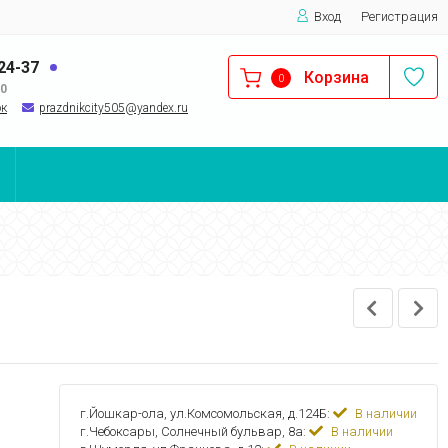
Вход
Регистрация
-24-37
Корзина
0
00
ок
prazdnikcity505@yandеx.ru
г.Йошкар-ола, ул.Комсомольская, д.124Б:
В наличии
г.Чебоксары, Солнечный бульвар, 8а:
В наличии