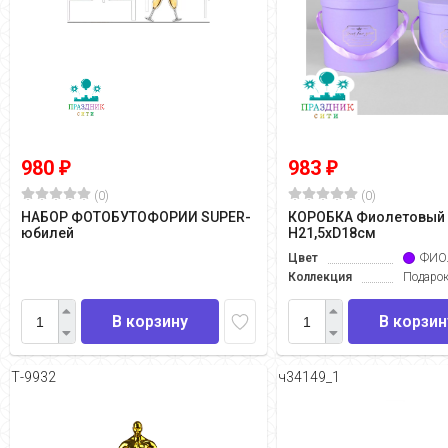
980
983
₽
₽
(0)
(0)
НАБОР ФОТОБУТОФОРИИ SUPER-
КОРОБКА Фиолетовый
юбилей
H21,5хD18см
Цвет
ФИО
Коллекция
Подарок
В корзину
В корзин
Т-9932
ч34149_1