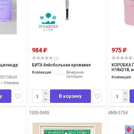
984
975
₽
₽
(0)
 цилиндр
БИТА бейсбольная кровавая
КОРОБКА П
H18хD18, 
Коллекция
Вечеринка
Хэллоуин
ЛЕТОВЫЙ
Коллекция
 / Упаковка
у
В корзину
1505-0495
ИКВ-5754