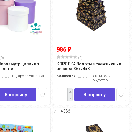
986
₽
(0)
(0)
ерламутр цилиндр
КОРОБКА Золотые снежинки на
ассорти
черном, 36х24х8
Подарок / Упаковка
Коллекция
Новый год и
Рождество
В корзину
В корзину
ИН-4386