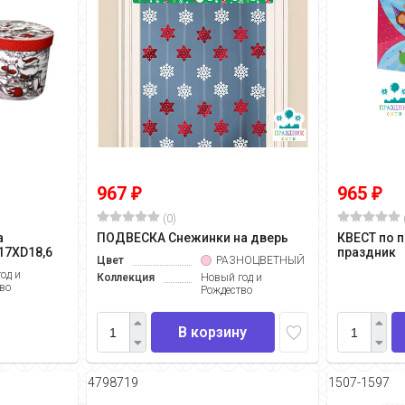
967
965
₽
₽
(0)
а
ПОДВЕСКА Снежинки на дверь
КВЕСТ по 
17ХD18,6
праздник
Цвет
РАЗНОЦВЕТНЫЙ
од и
Коллекция
Новый год и
во
Рождество
В корзину
4798719
1507-1597