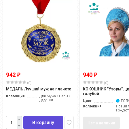
942
940
₽
₽
(0)
(0)
МЕДАЛЬ Лучший муж на планете
КОКОШНИК "Узоры", цв
голубой
Коллекция
Для Мужа / Папы /
Дедушки
Цвет
ГОЛ
Коллекция
Новый г
Рождест
В корзину
Нет в наличии