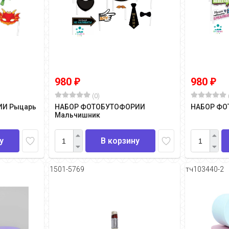
980
980
₽
₽
(0)
И Рыцарь
НАБОР ФОТОБУТОФОРИИ
НАБОР ФО
Мальчишник
у
В корзину
1501-5769
тч103440-2