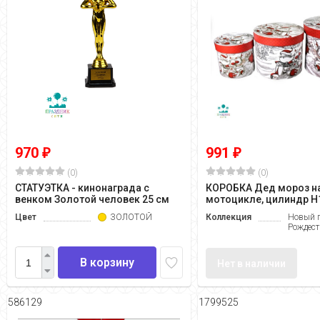
970
991
₽
₽
(0)
(0)
СТАТУЭТКА - кинонаграда с
КОРОБКА Дед мороз н
венком Золотой человек 25 см
мотоцикле, цилиндр H
Цвет
ЗОЛОТОЙ
Коллекция
Новый г
Рождест
В корзину
Нет в наличии
586129
1799525