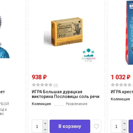
938
1 032
₽
₽
(0)
ет
ИГРА Большая дурацкая
ИГРА крес
викторина Пословицы соль речи
Коллекция
УБОЙ
Коллекция
Развлечения
од и
во
В корзину