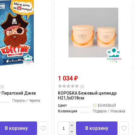
1 034
₽
(0)
(0)
т Пиратский Джек
КОРОБКА Бежевый цилиндр
H21,5хD18см
Пираты / Черепа
Цвет
БЕЖЕВЫЙ
Коллекция
Подарок / Упаковка
В корзину
В корзину